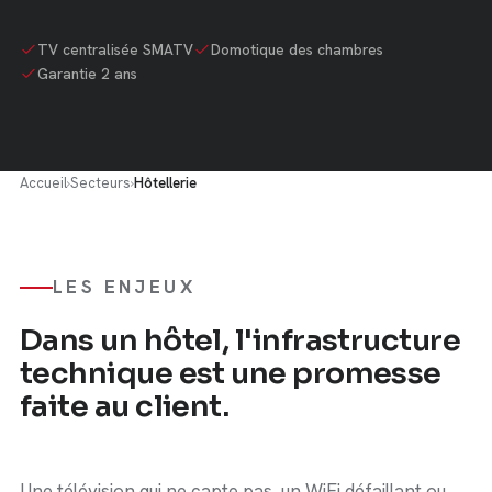
TV centralisée SMATV
Domotique des chambres
Garantie 2 ans
Accueil
›
Secteurs
›
Hôtellerie
LES ENJEUX
Dans un hôtel, l'infrastructure
technique est une promesse
faite au client.
Une télévision qui ne capte pas, un WiFi défaillant ou