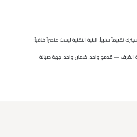
قييماً سلبياً. البنية التقنية ليست عنصراً خلفياً:
متة الغرف — مُدمج واحد، ضمان واحد، جهة صيانة