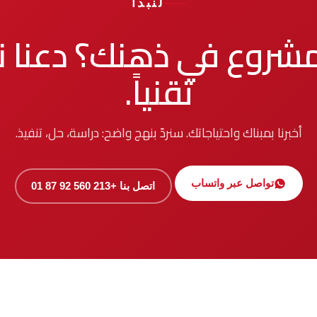
لنبدأ
مشروع في ذهنك؟ دعنا ن
تقنياً.
أخبرنا بمبناك واحتياجاتك. سنردّ بنهج واضح: دراسة، حل، تنفيذ.
تواصل عبر واتساب
اتصل بنا +213 560 92 87 01