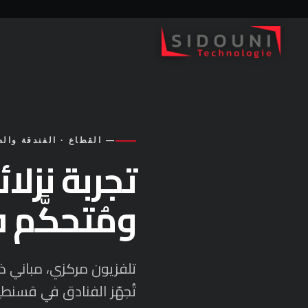
— القطاع · الفندقة والض
تجربة نزلا
ومُتحكَّم 
تلفزيون مركزي، مباني 
تُجهّز الفنادق في قسنطينة م