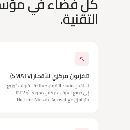
كل فضاء في مؤسس
التقنية.
تلفزيون مركزي للأقمار (SMATV)
استقبال متعدد الأقمار، معالجة القنوات، توزيع
إلى جميع الغرف عبر كابل محوري أو IPTV.
متوافق مع Arabsat وNilesat وHotbird.