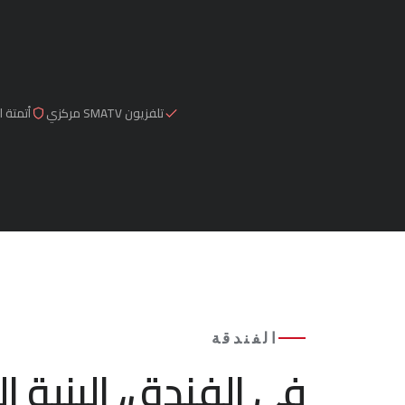
تلفزيون SMATV مركزي
أتمتة 
الفندقة
في الفندق، البنية 