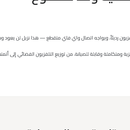
يون رديئاً، ويواجه اتصال واي فاي متقطع — هذا نزيل لن يعود وسيترك ت
زية ومتكاملة وقابلة للصيانة. من توزيع التلفزيون الفضائي إلى أت