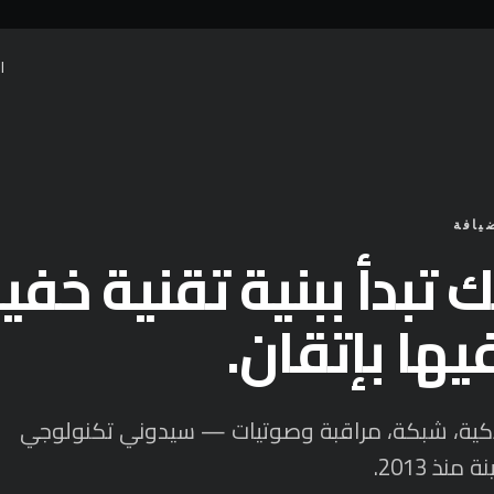
ا
يافة
ئك تبدأ ببنية تقنية خفي
فيها بإتقان.
ذكية، شبكة، مراقبة وصوتيات — سيدوني تكنولوجي
نذ 2013.