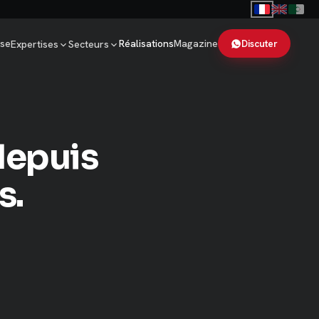
ise
Réalisations
Magazine
Discuter
Expertises
Secteurs
depuis
s.