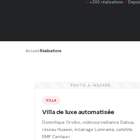
+200 réalisations
Depui
Accueil
›
Réalisations
PHOTO À INSÉRER
VILLA
Villa de luxe automatisée
Domotique Orvibo, vidéosurveillance Dahua,
réseau Huawei, éclairage Lumirama, satellite
EMP Centauri.