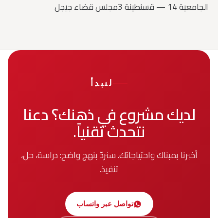
الجامعية 14 — قسنطينة 3
مجلس قضاء جيجل
لنبدأ
لديك مشروع في ذهنك؟ دعنا
نتحدث تقنياً.
أخبرنا بمبناك واحتياجاتك. سنردّ بنهج واضح: دراسة، حل،
تنفيذ.
تواصل عبر واتساب