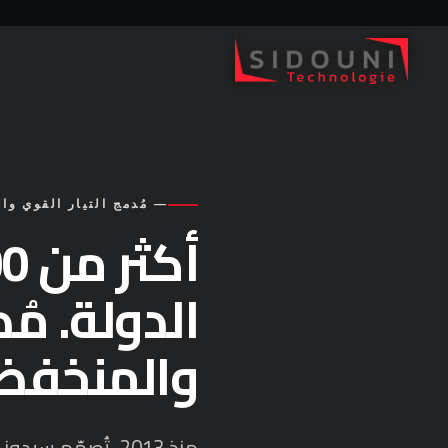
— مُدمج التيار القوي والم
الدولة. مُ
والمنخفض
منذ 2013، تُصمّم 