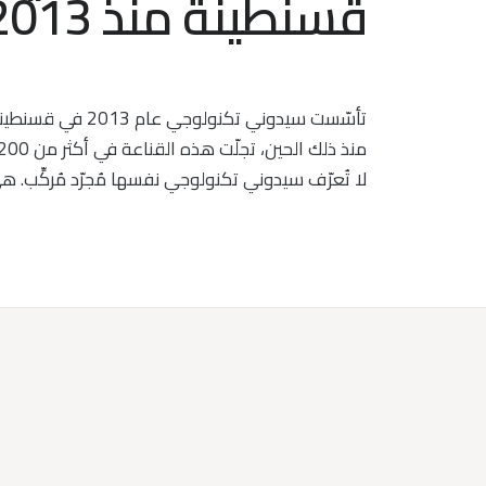
قسنطينة منذ 2013.
تأسّست سيدوني تكنولوجي عام 2013 في قسنطينة على قناعة راسخة: تستحق المباني المهنية بنية تقنية مُصمَّمة في شموليتها، تعمل كمنظومة متكاملة.
منذ ذلك الحين، تجلّت هذه القناعة في أكثر من 200 إنجاز في قطاعات مطلوبة كالصحة والفندقة والتعليم والمؤسسات العامة ومقرات الشركات.
لا تُعرّف سيدوني تكنولوجي نفسها مُجرّد مُركِّب. ه