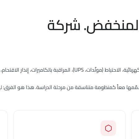
ر المنخفض. شركة
يجمع المبنى المهني أنظمة تقنية كثيرة: التغذية الكهربائية، الاحتياط (مول
مها معاً كمنظومة متناسقة من مرحلة الدراسة. هذا هو الفرق: لي