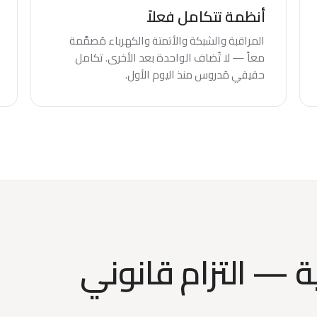
أنظمة تتكامل فعلاً
المراقبة والشبكة والأتمتة والكهرباء مُصمَّمة
معاً — لا تُضاف الواحدة بعد الأخرى. تكامل
حقيقي مُدروس منذ اليوم الأول.
ة — التزام قانوني