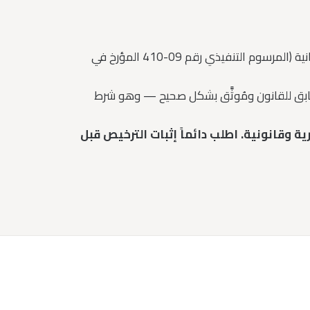
تحمل مؤسسة سيدوني تكنولوجي ترخيصاً من الدرجة الأولى صادراً عن وزارة الداخلية والجماعات المحلية والتهيئة العمرانية (المرسوم التنفيذي رقم 09-410 المؤرخ في
طابق للقانون ومُوثَّق بشكل صحيح — وهو شرط
ة وقانونية. اطلب دائماً إثبات الترخيص قبل