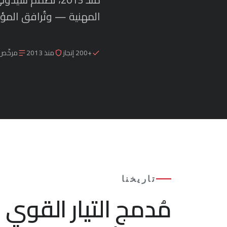
المهنية — وتُرافق المؤ
+200 إنجاز
منذ 2013
مرخّص 
تاريخنا
مُدمج التيار القو