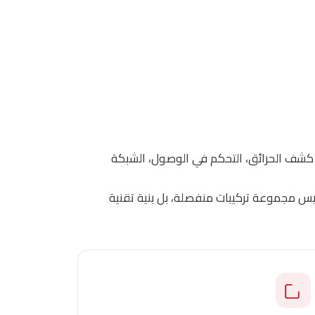
ّدات، UPS)، المراقبة بالكاميرات، إنذار الاقتحام، كشف الحرائق، التحكم في الوصول، الشبكة
س مجموعة تركيبات منفصلة، بل بنية تقنية