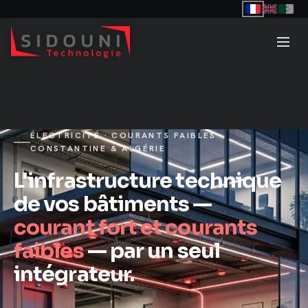
ÉLECTRICITÉ · COURANTS FAIBLES ·
CONSTANTINE & ALGÉRIE
L'infrastructure technique
de vos bâtiments —
courant fort et courants
faibles
— par un seul
intégrateur.