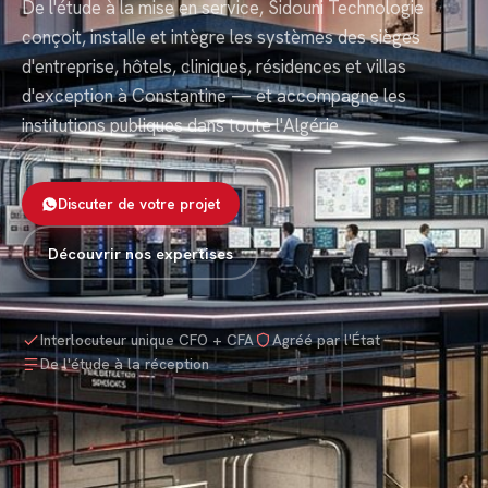
De l'étude à la mise en service, Sidouni Technologie
conçoit, installe et intègre les systèmes des sièges
d'entreprise, hôtels, cliniques, résidences et villas
d'exception à Constantine — et accompagne les
institutions publiques dans toute l'Algérie.
Discuter de votre projet
Découvrir nos expertises
Interlocuteur unique CFO + CFA
Agréé par l'État
De l'étude à la réception